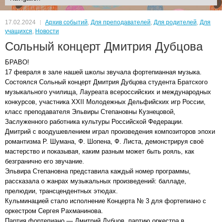
17.02.2024
Архив событий
,
Для преподавателей
,
Для родителей
,
Для
учащихся
,
Новости
Сольный концерт Дмитрия Дубцова
БРАВО!
17 февраля в зале нашей школы звучала фортепианная музыка.
Состоялся Сольный концерт Дмитрия Дубцова студента Братского
музыкального училища, Лауреата всероссийских и международных
конкурсов, участника ХХII Молодежных Дельфийских игр России,
класс преподавателя Эльвиры Степановны Кузнецовой,
Заслуженного работника культуры Российской Федерации.
Дмитрий с воодушевлением играл произведения композиторов эпохи
романтизма Р. Шумана, Ф. Шопена, Ф. Листа, демонстрируя своё
мастерство и показывая, каким разным может быть рояль, как
безгранично его звучание.
Эльвира Степановна представила каждый номер программы,
рассказала о жанрах музыкальных произведений: балладе,
прелюдии, трансцендентных этюдах.
Кульминацией стало исполнение Концерта № 3 для фортепиано с
оркестром Сергея Рахманинова.
Партия фортепиано — Дмитрий Дубцов, партию оркестра в