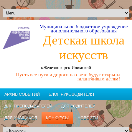
Муниципальное бюджетное учреждение
дополнительного образования
Детская школа
искусств
г.Железногорск-Илимский
Пусть все пути и дороги на свете будут открыты
талантливым детям!
АРХИВ СОБЫТИЙ
БЛОГ РУКОВОДИТЕЛЯ
ДЛЯ ПРЕПОДАВАТЕЛЕЙ
ДЛЯ РОДИТЕЛЕЙ
ДЛЯ УЧАЩИХСЯ
КОНКУРСЫ
НОВОСТИ