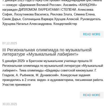
7 декабря 2025 года В Иркутске прошёл Международный фестиваль
— конкурс «Дарования Великой России». Ансамбль «КАНЦОНА»
награжден ДИПЛОМОМ ЛАУРЕАТАМИ l СТЕПЕНИ. Алексеева
София, Лоскутникова Василиса, Рехлова Злата, Сёмина Елена,
Синяк Дарья, Солоницына Варвара Хрущев Алексей. Руководитель
Хрущева Наталья Александровна. Концертмейстер
READ MORE
07.12.2025
III Региональная олимпиада по музыкальной
литературе «Музыкальный лабиринт»
5 декабря 2025г в Братском музыкальном училище прошла III
Региональная олимпиада по музыкальной литературе «Музыкальный
лабиринт». Тема олимпиады «Шедевры советской киномузыки: Г.
Гладков, А. Рыбников, М. Дунаевский». Конкурсные задания
проводились в 2 этапа: видео- и аудиовикторина, письменная работа.
Участие принимали
READ MORE
30.03.2025