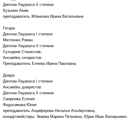
Диплом Лауреата II степени
Кузьмин Аким
преподаватель Жбанкова Ирина Витальевна
Гитара
Диплом Лауреата I степени
Метленко Роман.
Диплом Лауреата II степени
Суходеев Станислав,
Ансамбль гитаристов.
Преподаватель Елеева Ирина Павловна.
Домра
Диплом Лауреата I степени
Ансамбль домристов
Диплом Лауреата II степени
Смирнова Есения
Федосимова Юлия
преподаватель Анциферова Наталья Альбертовна,
концертмейстеры: Уваева Марина Петровна, Юрин Иван Валерьевич.