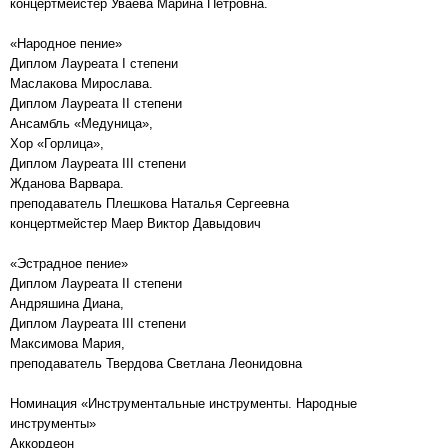
концертмейстер Уваева Марина Петровна.
«Народное пение»
Диплом Лауреата I степени
Маслакова Мирослава.
Диплом Лауреата II степени
Ансамбль «Медуница»,
Хор «Горлица»,
Диплом Лауреата III степени
Жданова Варвара.
преподаватель Плешкова Наталья Сергеевна
концертмейстер Маер Виктор Давыдович
«Эстрадное пение»
Диплом Лауреата II степени
Андряшина Диана,
Диплом Лауреата III степени
Максимова Мария,
преподаватель Твердова Светлана Леонидовна
Номинация «Инструментальные инструменты. Народные
инструменты»
Аккордеон