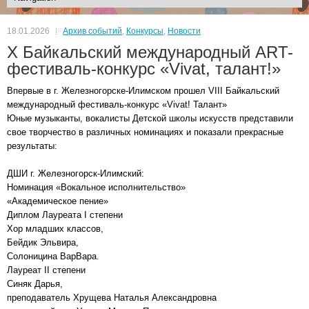
18.01.2026
Архив событий
,
Конкурсы
,
Новости
X Байкальский международный ART-
фестиваль-конкурс «Vivat, талант!»
Впервые в г. Железногорске-Илимском прошел VIII Байкальский
международный фестиваль-конкурс «Vivat! Талант»
Юные музыканты, вокалисты Детской школы искусств представили
свое творчество в различных номинациях и показали прекрасные
результаты:
ДШИ г. Железногорск-Илимский:
Номинация «Вокальное исполнительство»
«Академическое пение»
Диплом Лауреата I степени
Хор младших классов,
Бейдик Эльвира,
Солоницина ВарВара.
Лауреат II степени
Синяк Дарья,
преподаватель Хрущева Наталья Александровна