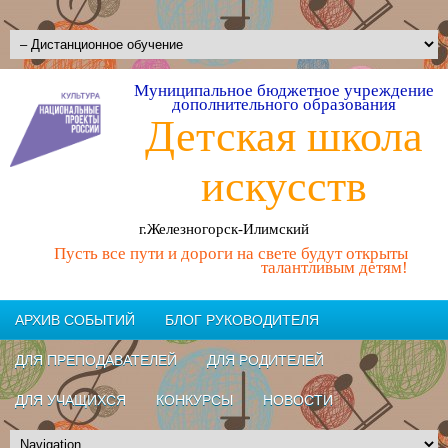
Муниципальное бюджетное учреждение
дополнительного образования
Детская школа
искусств
г.Железногорск-Илимский
Пусть все пути и дороги на свете будут открыты
талантливым детям!
АРХИВ СОБЫТИЙ
БЛОГ РУКОВОДИТЕЛЯ
ДЛЯ ПРЕПОДАВАТЕЛЕЙ
ДЛЯ РОДИТЕЛЕЙ
ДЛЯ УЧАЩИХСЯ
КОНКУРСЫ
НОВОСТИ