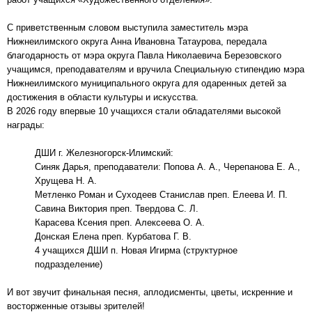
С приветственным словом выступила заместитель мэра
Нижнеилимского округа Анна Ивановна Татаурова, передала
благодарность от мэра округа Павла Николаевича Березовского
учащимся, преподавателям и вручила Специальную стипендию мэра
Нижнеилимского муниципального округа для одаренных детей за
достижения в области культуры и искусства.
В 2026 году впервые 10 учащихся стали обладателями высокой
награды:
ДШИ г. Железногорск-Илимский:
Синяк Дарья, преподаватели: Попова А. А., Черепанова Е. А.,
Хрущева Н. А.
Метленко Роман и Суходеев Станислав преп. Елеева И. П.
Савина Виктория преп. Твердова С. Л.
Карасева Ксения преп. Алексеева О. А.
Донская Елена преп. Курбатова Г. В.
4 учащихся ДШИ п. Новая Игирма (структурное
подразделение)
И вот звучит финальная песня, аплодисменты, цветы, искренние и
восторженные отзывы зрителей!