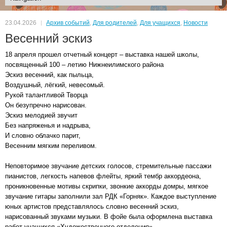
23.04.2026
Архив событий
,
Для родителей
,
Для учащихся
,
Новости
Весенний эскиз
18 апреля прошел отчетный концерт – выставка нашей школы,
посвященный 100 – летию Нижнеилимского района
Эскиз весенний, как пыльца,
Воздушный, лёгкий, невесомый.
Рукой талантливой Творца
Он безупречно нарисован.
Эскиз мелодией звучит
Без напряженья и надрыва,
И словно облачко парит,
Весенним мягким переливом.
Неповторимое звучание детских голосов, стремительные пассажи
пианистов, легкость напевов флейты, яркий тембр аккордеона,
проникновенные мотивы скрипки, звонкие аккорды домры, мягкое
звучание гитары заполнили зал РДК «Горняк». Каждое выступление
юных артистов представлялось словно весенний эскиз,
нарисованный звуками музыки. В фойе была оформлена выставка
работ учащихся «Художественного отделения».